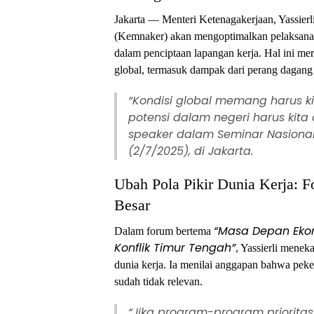
Jakarta — Menteri Ketenagakerjaan, Yassie
(Kemnaker) akan mengoptimalkan pelaksan
dalam penciptaan lapangan kerja. Hal ini me
global, termasuk dampak dari perang dagang 
“Kondisi global memang harus ki
potensi dalam negeri harus kita
speaker dalam Seminar Nasional
(2/7/2025), di Jakarta.
Ubah Pola Pikir Dunia Kerja: 
Besar
“Masa Depan Eko
Dalam forum bertema
Konflik Timur Tengah”
, Yassierli mene
dunia kerja. Ia menilai anggapan bahwa peke
sudah tidak relevan.
“Jika program-program priorita