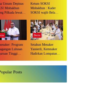
ua Umum Depinas
Ketum SOKSI
SI Misbakhun
Misbakhun : Kader
ng Pilkada lewat
SOKSI wajib Bela
D sebagai wujud
Ketum DPP Partai
uasi pilkada
Golkar Bahlil Lahadalia
sung
di ruang Publik
rita
Berita
enaker: Program
Setahun Menaker
agangan Lulusan
Yassierli, Kemnaker
uruan Tinggi
Hadirkan Lompatan
ah Investasi Bangsa
Nyata
Popular Posts