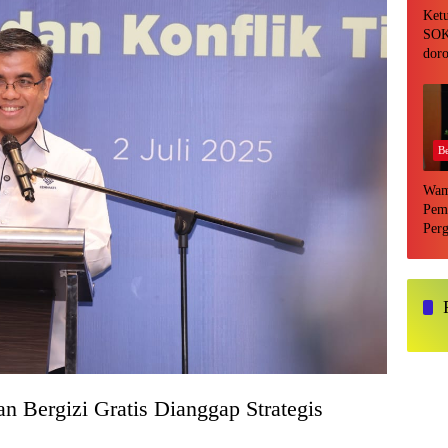
Ket
SOK
doro
DPR
eval
lang
Be
Wam
Pem
Perg
Adal
 Bergizi Gratis Dianggap Strategis