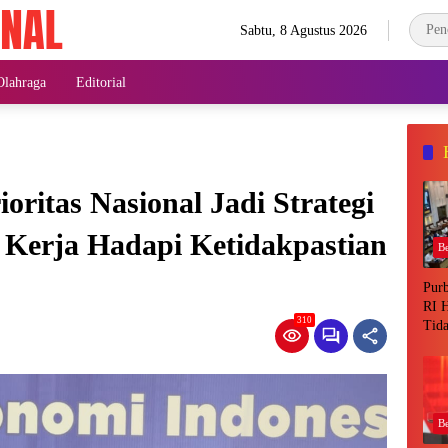
Sabtu, 8 Agustus 2026
Olahraga
Editorial
ritas Nasional Jadi Strategi
 Kerja Hadapi Ketidakpastian
Be
Pur
RI 
310
Tida
DPR
Be