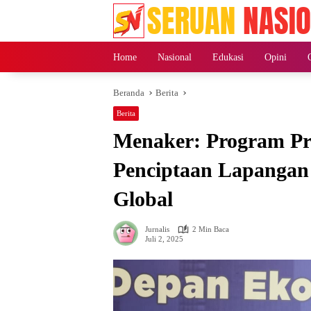
Langsung
ke
konten
Home
Nasional
Edukasi
Opini
Beranda
Berita
Berita
Menaker: Program Prio
Penciptaan Lapangan
Global
Jurnalis
2 Min Baca
Juli 2, 2025