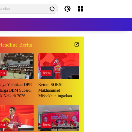
Headline Berita
rita
Berita
baya Yakinkan DPR
Ketum SOKSI
Harga BBM Subsidi
Mukhammad
k Naik di 2026,
Misbakhun ingatkan
 Tepuk Tangan
berbagai pihak untuk
menghentikan serangan
bersifat pribadi kepada
Ketua Golkar Bahlil
Lahadalia
rita
Berita