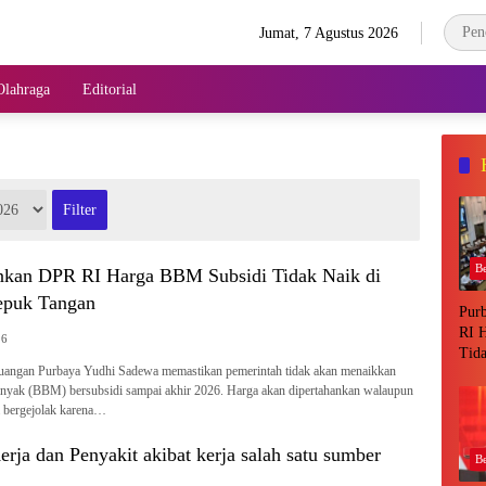
Jumat, 7 Agustus 2026
Olahraga
Editorial
Be
nkan DPR RI Harga BBM Subsidi Tidak Naik di
epuk Tangan
Pur
RI 
26
Tida
euangan Purbaya Yudhi Sadewa memastikan pemerintah tidak akan menaikkan
DPR
inyak (BBM) bersubsidi sampai akhir 2026. Harga akan dipertahankan walaupun
 bergejolak karena…
rja dan Penyakit akibat kerja salah satu sumber
Be