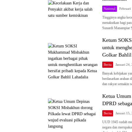
Nasional
Februari
Tingginya angka kece
menakutkan bagi par
Sunardi Manampiar 
Ketum SOKSI
untuk menghen
Golkar Bahlil
Berita
Januari 24,
Banyak kebijakan ya
berdasarkan arahan 
dan rakyat semakin 
Ketua Umum 
DPRD sebagai
Berita
Januari 15,
UUD 1945 sudah meng
negara dan merupakan