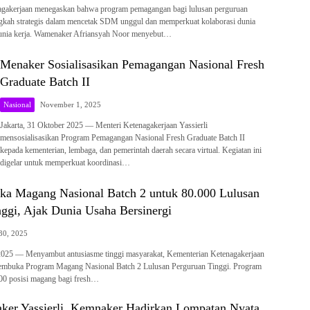
agakerjaan menegaskan bahwa program pemagangan bagi lulusan perguruan
ngkah strategis dalam mencetak SDM unggul dan memperkuat kolaborasi dunia
unia kerja. Wamenaker Afriansyah Noor menyebut…
Menaker Sosialisasikan Pemagangan Nasional Fresh
Graduate Batch II
Nasional
November 1, 2025
Jakarta, 31 Oktober 2025 — Menteri Ketenagakerjaan Yassierli
mensosialisasikan Program Pemagangan Nasional Fresh Graduate Batch II
kepada kementerian, lembaga, dan pemerintah daerah secara virtual. Kegiatan ini
digelar untuk memperkuat koordinasi…
a Magang Nasional Batch 2 untuk 80.000 Lulusan
ggi, Ajak Dunia Usaha Bersinergi
30, 2025
 2025 — Menyambut antusiasme tinggi masyarakat, Kementerian Ketenagakerjaan
embuka Program Magang Nasional Batch 2 Lulusan Perguruan Tinggi. Program
000 posisi magang bagi fresh…
ker Yassierli, Kemnaker Hadirkan Lompatan Nyata