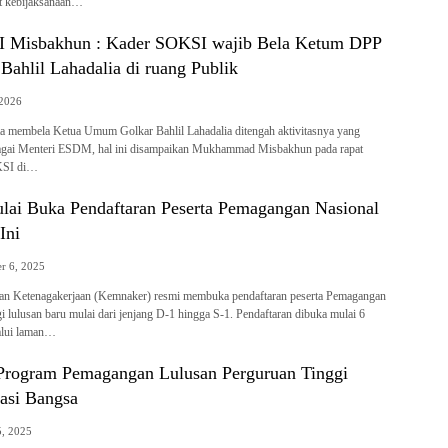
t kebijaksanaan…
 Misbakhun : Kader SOKSI wajib Bela Ketum DPP
 Bahlil Lahadalia di ruang Publik
 2026
 membela Ketua Umum Golkar Bahlil Lahadalia ditengah aktivitasnya yang
ebagai Menteri ESDM, hal ini disampaikan Mukhammad Misbakhun pada rapat
KSI di…
ai Buka Pendaftaran Peserta Pemagangan Nasional
Ini
r 6, 2025
an Ketenagakerjaan (Kemnaker) resmi membuka pendaftaran peserta Pemagangan
i lulusan baru mulai dari jenjang D-1 hingga S-1. Pendaftaran dibuka mulai 6
lui laman…
rogram Pemagangan Lulusan Perguruan Tinggi
tasi Bangsa
, 2025