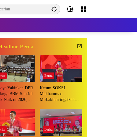
Headline Berita
rita
Berita
baya Yakinkan DPR
Ketum SOKSI
Harga BBM Subsidi
Mukhammad
k Naik di 2026,
Misbakhun ingatkan
 Tepuk Tangan
berbagai pihak untuk
menghentikan serangan
bersifat pribadi kepada
Ketua Golkar Bahlil
Lahadalia
rita
Berita