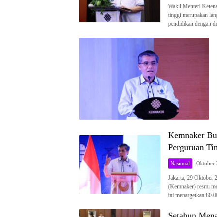
Wakil Menteri Keten
tinggi merupakan la
pendidikan dengan d
Kemnaker Buk
Perguruan Tin
Nasional
Oktober 
Jakarta, 29 Oktober
(Kemnaker) resmi m
ini menargetkan 80.
Setahun Mena