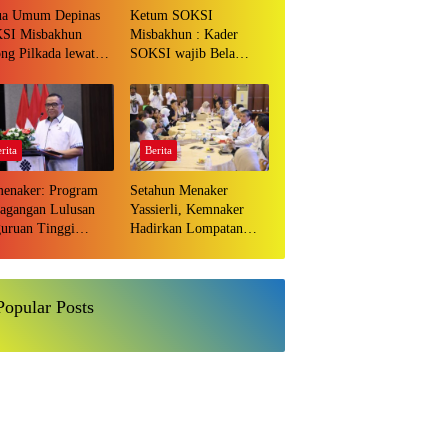
ua Umum Depinas
Ketum SOKSI
SI Misbakhun
Misbakhun : Kader
ng Pilkada lewat
SOKSI wajib Bela
D sebagai wujud
Ketum DPP Partai
uasi pilkada
Golkar Bahlil Lahadalia
sung
di ruang Publik
rita
Berita
enaker: Program
Setahun Menaker
agangan Lulusan
Yassierli, Kemnaker
uruan Tinggi
Hadirkan Lompatan
ah Investasi Bangsa
Nyata
Popular Posts