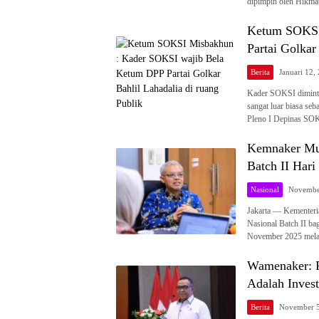
dipimpin oleh Hikma
Ketum SOKSI
Partai Golkar
Berita
Januari 12,
Kader SOKSI diminta
sangat luar biasa s
Pleno I Depinas SO
Kemnaker Mul
Batch II Hari 
Nasional
Novembe
Jakarta — Kementeri
Nasional Batch II bag
November 2025 mela
Wamenaker: P
Adalah Inves
Berita
November 5