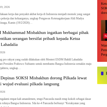
Ket
 19, 2026
SOK
doro
lakaan kerja dan penyakit akibat kerja di Indonesia menjadi momok yang sangat
DPR
a pekerja dan keluarganya, ungkap Pengawas Ketenagakerjaan Ahli Madya
eval
Sinaga, Kamis (19/2/2026)…
lang
 Mukhammad Misbakhun ingatkan berbagai pihak
Be
tikan serangan bersifat pribadi kepada Ketua
 Lahadalia
Wam
Pem
 2026
Perg
Adal
ng pro rakyat yang sudah dilakukan oleh Menteri ESDM Bahlil Lahadalia
dari Presiden Prabowo Subianto untuk membantu Bangsa Indonesia semakin maju
sejahtera, ungkap…
Depinas SOKSI Misbakhun dorong Pilkada lewat
 wujud evaluasi pilkada langsung
 2026
alami empat kali amandemen, tetapi Pancasila masih tetap kokoh sebagai dasar
 rohnya Bangsa Indonesia. Sila ke-4 Pancasila berbunyi “Kerakyatan yang