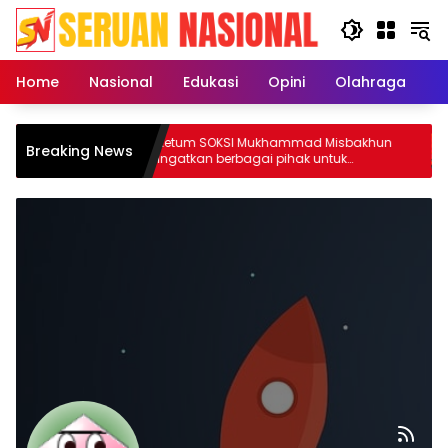
Langsung
ke
konten
Home
Nasional
Edukasi
Opini
Olahraga
E
a BBM
Ketum SOKSI Mukhammad Misbakhun
Breaking News
R Tepuk
ingatkan berbagai pihak untuk
menghentikan serangan bersifat pribadi
kepada Ketua Golkar Bahlil Lahadalia