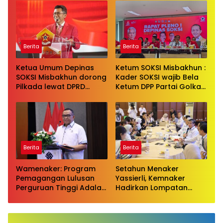
serangan bersifat
pribadi kepada Ketua
Golkar Bahlil Lahadalia
Berita
Berita
Ketua Umum Depinas
Ketum SOKSI Misbakhun :
SOKSI Misbakhun dorong
Kader SOKSI wajib Bela
Pilkada lewat DPRD
Ketum DPP Partai Golkar
sebagai wujud evaluasi
Bahlil Lahadalia di ruang
pilkada langsung
Publik
Berita
Berita
Wamenaker: Program
Setahun Menaker
Pemagangan Lulusan
Yassierli, Kemnaker
Perguruan Tinggi Adalah
Hadirkan Lompatan
Investasi Bangsa
Nyata