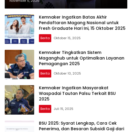
Tinggi Adalah Investasi Bangsa
November 5, 2025
Kemnaker Ingatkan Batas Akhir
Pendaftaran Magang Nasional untuk
Fresh Graduate Hari Ini, 15 Oktober 2025
Berita
Oktober 15, 2025
Kemnaker Tingkatkan Sistem
Maganghub untuk Optimalkan Layanan
Pemagangan 2025
Berita
Oktober 10, 2025
Kemnaker Ingatkan Masyarakat
Waspadai Tautan Palsu Terkait BSU
2025
Berita
Juli 15, 2025
BSU 2025: Syarat Lengkap, Cara Cek
Penerima, dan Besaran Subsidi Gaji dari