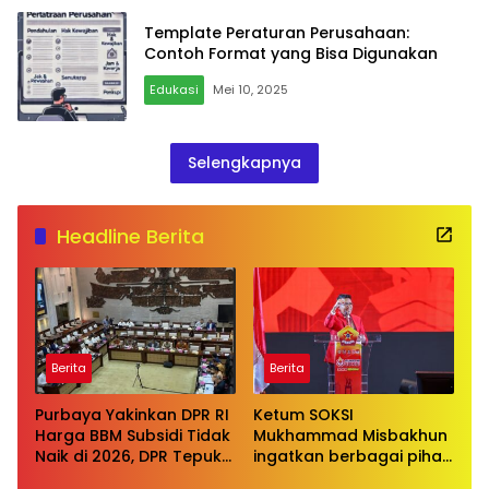
untuk Buruh Indonesia
Template Peraturan Perusahaan:
Contoh Format yang Bisa Digunakan
Edukasi
Mei 10, 2025
Selengkapnya
Headline Berita
Berita
Berita
Purbaya Yakinkan DPR RI
Ketum SOKSI
Harga BBM Subsidi Tidak
Mukhammad Misbakhun
Naik di 2026, DPR Tepuk
ingatkan berbagai pihak
Tangan
untuk menghentikan