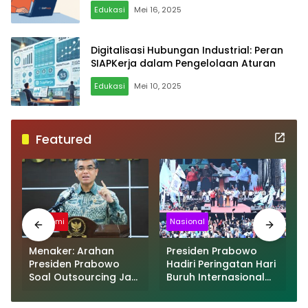
Padahal Belum Pernah Daftar
Edukasi
Mei 16, 2025
Digitalisasi Hubungan Industrial: Peran
SIAPKerja dalam Pengelolaan Aturan
Edukasi
Mei 10, 2025
Featured
Ekonomi
Nasional
Menaker: Arahan
Presiden Prabowo
Presiden Prabowo
Hadiri Peringatan Hari
Soal Outsourcing Jadi
Buruh Internasional
Dasar Permenaker
2025, Simbol
Baru
Dukungan Pemerintah