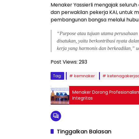
Menaker Yassierli mengajak seluruh
dan perwakilan pekerja KAI, untuk m
pembangunan bangsa melalui hubung
“Purpose atau tujuan utama perusahaan h
disatukan, yaitu berkontribusi nyata da
kerja yang harmonis dan berkeadilan,” 
Post Views:
293
Tag:
kemnaker
ketenagakerja
Menaker Dorong Profesionalism
Integritas
Tinggalkan Balasan