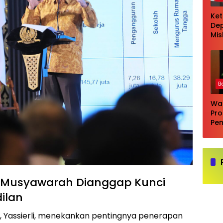
Ke
Dep
Mi
Pil
seb
eva
la
B
Wa
Pr
Pe
Lul
Tin
Inv
n Musyawarah Dianggap Kunci
dilan
, Yassierli, menekankan pentingnya penerapan