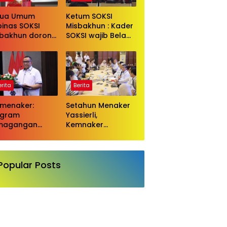
Bahlil Lahadalia
tua Umum
Ketum SOKSI
inas SOKSI
Misbakhun : Kader
sbakhun dorong
SOKSI wajib Bela
kada lewat DPRD
Ketum DPP Partai
agai wujud
Golkar Bahlil
luasi pilkada
Lahadalia di ruang
ngsung
Publik
erita
Berita
menaker:
Setahun Menaker
ogram
Yassierli,
magangan
Kemnaker
usan Perguruan
Hadirkan
ggi Adalah
Lompatan Nyata
estasi Bangsa
Popular Posts