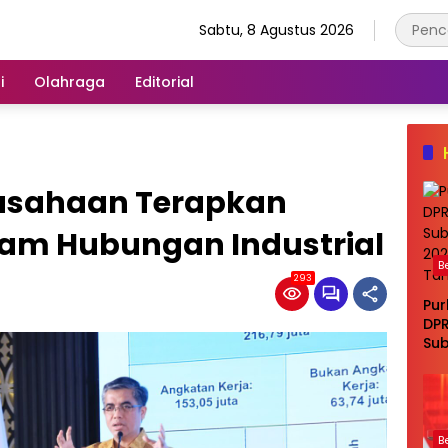
Sabtu, 8 Agustus 2026
i
Olahraga
Editorial
rusahaan Terapkan
lam Hubungan Industrial
B
293
Pur
DPR
Sub
di 
Ta
B