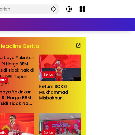
Headline Berita
Berita
erita
Ketum SOKSI
baya Yakinkan
Mukhammad
 RI Harga BBM
Misbakhun
sidi Tidak Naik
ingatkan berbagai
2026, DPR Tepuk
pihak untuk
ngan
menghentikan
serangan bersifat
pribadi kepada
Ketua Golkar
erita
Berita