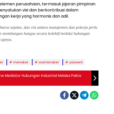
 elemen perusahaan, termasuk jajaran pimpinan
enyatukan visi dan berkontribusi dalam
an kerja yang harmonis dan adil.
arus sejalan, dan visi antara manajemen dan pekerja perlu
lam membangun bangsa secara kolektif melalui hubungan
ucapnya.
an
menaker
wamenaker
yassierli
e Mediator Hubungan Industrial Melalui Pakta