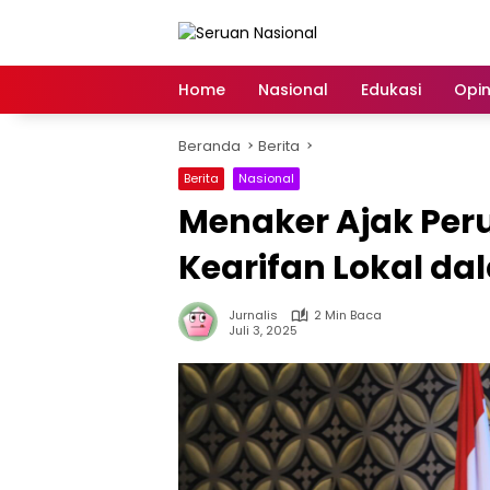
Langsung
ke
konten
Home
Nasional
Edukasi
Opin
Beranda
Berita
Berita
Nasional
Menaker Ajak Pe
Kearifan Lokal da
Jurnalis
2 Min Baca
Juli 3, 2025