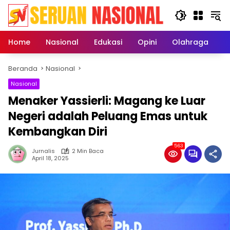
Langsung
ke
konten
Home
Nasional
Edukasi
Opini
Olahraga
E
Beranda
Nasional
Nasional
Menaker Yassierli: Magang ke Luar
Negeri adalah Peluang Emas untuk
Kembangkan Diri
563
Jurnalis
2 Min Baca
April 18, 2025