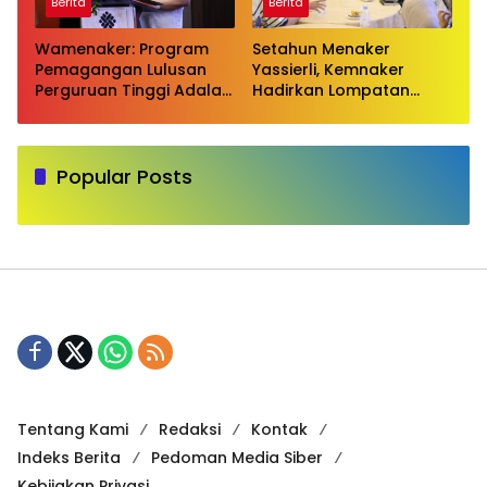
Berita
Berita
Wamenaker: Program
Setahun Menaker
Pemagangan Lulusan
Yassierli, Kemnaker
Perguruan Tinggi Adalah
Hadirkan Lompatan
Investasi Bangsa
Nyata
Popular Posts
Tentang Kami
Redaksi
Kontak
Indeks Berita
Pedoman Media Siber
Kebijakan Privasi