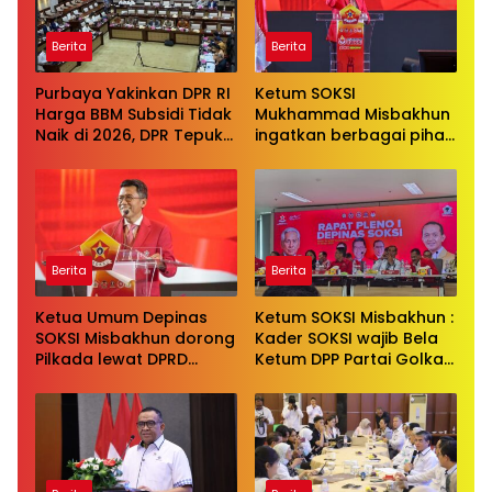
Berita
Berita
Purbaya Yakinkan DPR RI
Ketum SOKSI
Harga BBM Subsidi Tidak
Mukhammad Misbakhun
Naik di 2026, DPR Tepuk
ingatkan berbagai pihak
Tangan
untuk menghentikan
serangan bersifat
pribadi kepada Ketua
Golkar Bahlil Lahadalia
Berita
Berita
Ketua Umum Depinas
Ketum SOKSI Misbakhun :
SOKSI Misbakhun dorong
Kader SOKSI wajib Bela
Pilkada lewat DPRD
Ketum DPP Partai Golkar
sebagai wujud evaluasi
Bahlil Lahadalia di ruang
pilkada langsung
Publik