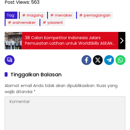
Post Views:
563
Tag:
magang
menaker
pemagangan
wamenaker
yassierli
38 Calon Kompetitor Indonesia Jalani
Pemusatan Latihan untuk WorldSkills ASEAN
Competition 2025 di Filipina
Tinggalkan Balasan
Alamat email Anda tidak akan dipublikasikan.
Ruas yang
wajib ditandai
*