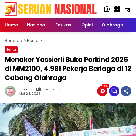
Langsung
ke
konten
Home
Nasional
Edukasi
Opini
Olahraga
E
Beranda
Berita
Berita
Menaker Yassierli Buka Porkind 2025
di MM2100, 4.981 Pekerja Berlaga di 12
Cabang Olahraga
307
Jurnalis
2 Min Baca
Mei 24, 2025