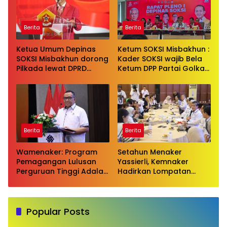
Golkar Bahlil Lahadalia
Berita
Berita
Ketua Umum Depinas
Ketum SOKSI Misbakhun :
SOKSI Misbakhun dorong
Kader SOKSI wajib Bela
Pilkada lewat DPRD
Ketum DPP Partai Golkar
sebagai wujud evaluasi
Bahlil Lahadalia di ruang
pilkada langsung
Publik
Berita
Berita
Wamenaker: Program
Setahun Menaker
Pemagangan Lulusan
Yassierli, Kemnaker
Perguruan Tinggi Adalah
Hadirkan Lompatan
Investasi Bangsa
Nyata
Popular Posts