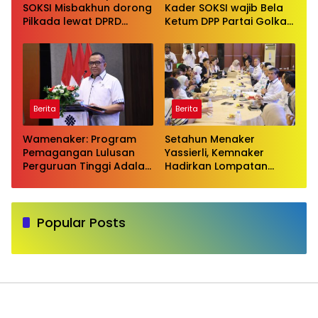
SOKSI Misbakhun dorong
Kader SOKSI wajib Bela
Pilkada lewat DPRD
Ketum DPP Partai Golkar
sebagai wujud evaluasi
Bahlil Lahadalia di ruang
pilkada langsung
Publik
Berita
Berita
Wamenaker: Program
Setahun Menaker
Pemagangan Lulusan
Yassierli, Kemnaker
Perguruan Tinggi Adalah
Hadirkan Lompatan
Investasi Bangsa
Nyata
Popular Posts