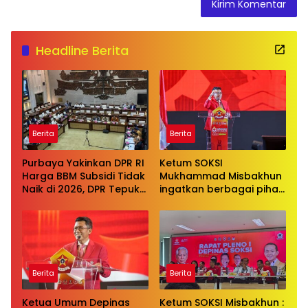
Headline Berita
Berita
Berita
Purbaya Yakinkan DPR RI
Ketum SOKSI
Harga BBM Subsidi Tidak
Mukhammad Misbakhun
Naik di 2026, DPR Tepuk
ingatkan berbagai pihak
Tangan
untuk menghentikan
serangan bersifat
pribadi kepada Ketua
Golkar Bahlil Lahadalia
Berita
Berita
Ketua Umum Depinas
Ketum SOKSI Misbakhun :