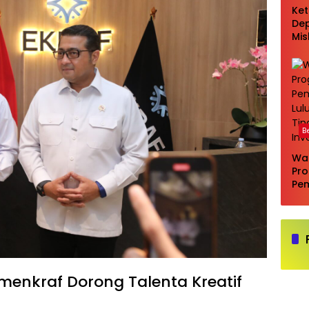
Ke
Dep
Mi
Pil
seb
eva
la
B
Wa
Pr
Pe
Lul
Tin
Inv
menkraf Dorong Talenta Kreatif