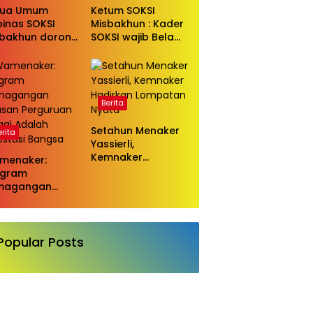
Bahlil Lahadalia
tua Umum
Ketum SOKSI
inas SOKSI
Misbakhun : Kader
sbakhun dorong
SOKSI wajib Bela
kada lewat DPRD
Ketum DPP Partai
agai wujud
Golkar Bahlil
luasi pilkada
Lahadalia di ruang
ngsung
Publik
Berita
Setahun Menaker
erita
Yassierli,
Kemnaker
menaker:
Hadirkan
ogram
Lompatan Nyata
magangan
usan Perguruan
ggi Adalah
estasi Bangsa
Popular Posts