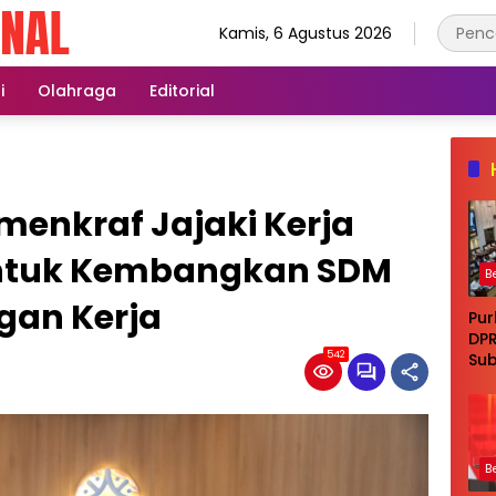
Kamis, 6 Agustus 2026
i
Olahraga
Editorial
enkraf Jajaki Kerja
untuk Kembangkan SDM
B
gan Kerja
Pur
DPR
542
Sub
di 
Ta
B