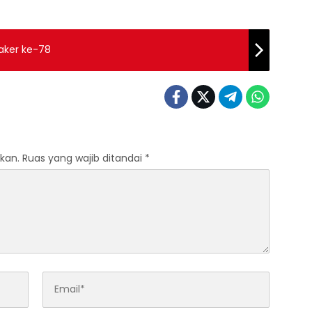
aker ke-78
kan.
Ruas yang wajib ditandai
*