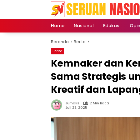
Langsung
ke
konten
Home
Nasional
Edukasi
Opin
Beranda
Berita
Berita
Kemnaker dan Kem
Sama Strategis 
Kreatif dan Lapan
Jurnalis
2 Min Baca
Juli 23, 2025