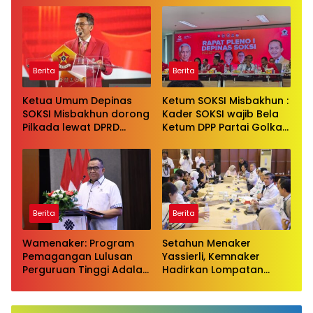
serangan bersifat
pribadi kepada Ketua
Golkar Bahlil Lahadalia
Berita
Berita
Ketua Umum Depinas
Ketum SOKSI Misbakhun :
SOKSI Misbakhun dorong
Kader SOKSI wajib Bela
Pilkada lewat DPRD
Ketum DPP Partai Golkar
sebagai wujud evaluasi
Bahlil Lahadalia di ruang
pilkada langsung
Publik
Berita
Berita
Wamenaker: Program
Setahun Menaker
Pemagangan Lulusan
Yassierli, Kemnaker
Perguruan Tinggi Adalah
Hadirkan Lompatan
Investasi Bangsa
Nyata