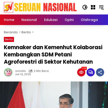
Langsung
ke
konten
Home
Nasional
Edukasi
Opini
Olahraga
E
Beranda
Berita
Berita
Kemnaker dan Kemenhut Kolaborasi
Kembangkan SDM Petani
Agroforestri di Sektor Kehutanan
238
Jurnalis
2 Min Baca
Juli 13, 2025