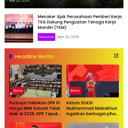
Korupsi Izin TKA
Mei 20, 2025
Menaker Ajak Perusahaan Pemberi Kerja
TKA Dukung Penguatan Tenaga Kerja
Mandiri (TKM)
Nasional
April 30, 2025
Headline Berita
Berita
Berita
Purbaya Yakinkan DPR RI
Ketum SOKSI
Harga BBM Subsidi Tidak
Mukhammad Misbakhun
Naik di 2026, DPR Tepuk
ingatkan berbagai pihak
Tangan
untuk menghentikan
serangan bersifat