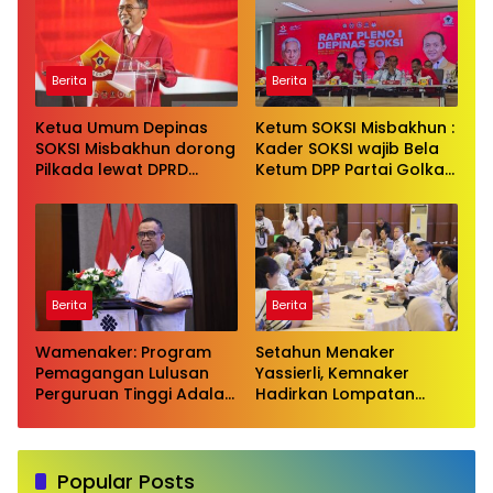
pribadi kepada Ketua
Golkar Bahlil Lahadalia
Berita
Berita
Ketua Umum Depinas
Ketum SOKSI Misbakhun :
SOKSI Misbakhun dorong
Kader SOKSI wajib Bela
Pilkada lewat DPRD
Ketum DPP Partai Golkar
sebagai wujud evaluasi
Bahlil Lahadalia di ruang
pilkada langsung
Publik
Berita
Berita
Wamenaker: Program
Setahun Menaker
Pemagangan Lulusan
Yassierli, Kemnaker
Perguruan Tinggi Adalah
Hadirkan Lompatan
Investasi Bangsa
Nyata
Popular Posts