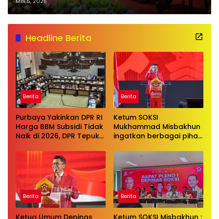
Olahraga Bertaraf Internasional
Mei 5, 2025
Headline Berita
Berita
Berita
Purbaya Yakinkan DPR RI
Ketum SOKSI
Harga BBM Subsidi Tidak
Mukhammad Misbakhun
Naik di 2026, DPR Tepuk
ingatkan berbagai pihak
Tangan
untuk menghentikan
serangan bersifat
pribadi kepada Ketua
Golkar Bahlil Lahadalia
Berita
Berita
Ketua Umum Depinas
Ketum SOKSI Misbakhun :