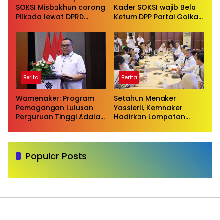
SOKSI Misbakhun dorong
Kader SOKSI wajib Bela
Pilkada lewat DPRD
Ketum DPP Partai Golkar
sebagai wujud evaluasi
Bahlil Lahadalia di ruang
pilkada langsung
Publik
Berita
Berita
Wamenaker: Program
Setahun Menaker
Pemagangan Lulusan
Yassierli, Kemnaker
Perguruan Tinggi Adalah
Hadirkan Lompatan
Investasi Bangsa
Nyata
Popular Posts