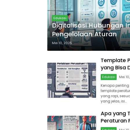
Edukasi
Digitalisasi Hubungan I
Pengelolaan Aturan
Mei 10, 2025
Template P
yang Bisa 
Edukasi
Mei 10
Kenapa penting 
template pera
yang rapi, sesu
yang jelas, isi…
Apa yang T
Peraturan