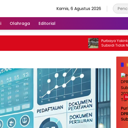
Kamis, 6 Agustus 2026
i
Olahraga
Editorial
Purbaya Yakinkan DPR R
Subsidi Tidak Naik di 20
Tangan
B
Pur
DPR
Sub
di 