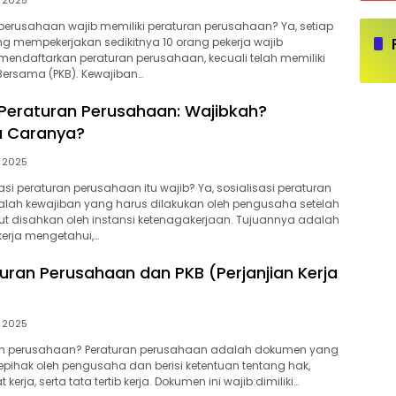
, 2025
Tin
Inv
rusahaan wajib memiliki peraturan perusahaan? Ya, setiap
 mempekerjakan sedikitnya 10 orang pekerja wajib
ndaftarkan peraturan perusahaan, kecuali telah memiliki
 Bersama (PKB). Kewajiban…
i Peraturan Perusahaan: Wajibkah?
 Caranya?
, 2025
si peraturan perusahaan itu wajib? Ya, sosialisasi peraturan
lah kewajiban yang harus dilakukan oleh pengusaha setelah
t disahkan oleh instansi ketenagakerjaan. Tujuannya adalah
kerja mengetahui,…
uran Perusahaan dan PKB (Perjanjian Kerja
, 2025
ran perusahaan? Peraturan perusahaan adalah dokumen yang
epihak oleh pengusaha dan berisi ketentuan tentang hak,
 kerja, serta tata tertib kerja. Dokumen ini wajib dimiliki…