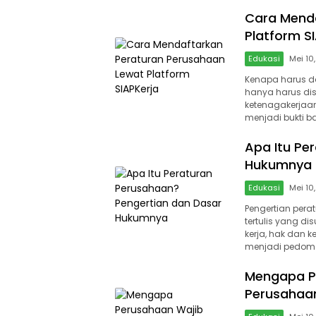
Cara Mend
Platform S
Edukasi
Mei 10
Kenapa harus d
hanya harus disu
ketenagakerjaan
menjadi bukti 
Apa Itu Pe
Hukumnya
Edukasi
Mei 10
Pengertian per
tertulis yang d
kerja, hak dan k
menjadi pedom
Mengapa P
Perusahaan