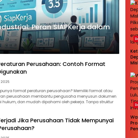
Ta
ndustrial: Peran SIAPKerja dalam
B
Ke
Dep
Mi
eraturan Perusahaan: Contoh Format
Pil
Digunakan
seb
eva
, 2025
la
punya format peraturan perusahaan? Memiliki format atau
turan perusahaan membantu pengusaha menyusun dokumen
ai hukum, dan mudah dipahami oleh pekerja. Tanpa struktur
B
Wa
erjadi Jika Perusahaan Tidak Mempunyai
Pr
 Perusahaan?
Pe
Lul