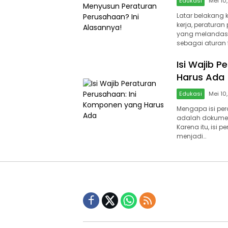
Edukasi
Mei 10
Latar belakang
kerja, peratur
yang melandasi
sebagai aturan
Isi Wajib 
Harus Ada
Edukasi
Mei 10
Mengapa isi per
adalah dokumen 
Karena itu, isi
menjadi…