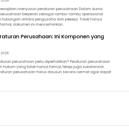
, 2025
 kewajiban menyusun peraturan perusahaan Dalam dunia
an perusahaan berperan sebagai rambu-rambu operasional
 hubungan antara pengusaha dan pekerja. Tidak hanya
 formal, dokumen ini mencerminkan…
Peraturan Perusahaan: Ini Komponen yang
, 2025
aturan perusahaan perlu diperhatikan? Peraturan perusahaan
hukum yang tidak hanya formal, tetapi juga substansial.
 peraturan perusahaan harus disusun secara cermat agar dapat