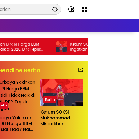
I Harga BBM
Ketum SOKSI Mukhammad Misbakhun
26, DPR Tepuk
ingatkan berbagai pihak untuk
menghentikan serangan bersifat pribadi
kepada Ketua Golkar Bahlil Lahadalia
Headline Berita
Berita
erita
Ketum SOKSI
baya Yakinkan
Mukhammad
 RI Harga BBM
Misbakhun
sidi Tidak Naik
ingatkan berbagai
2026, DPR Tepuk
pihak untuk