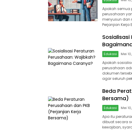
Edukasi
Mei 10
Apakah semua pe
perusahaan yang
menyusun dan me
Perjanjian Kerja
Sosialisas
Bagaimana
Edukasi
Mei 10
Apakah sosialisa
perusahaan ada
dokumen tersebu
agar seluruh pe
Beda Perat
Bersama)
Edukasi
Mei 10
Apa itu peratu
dibuat secara s
kewajiban, syarat