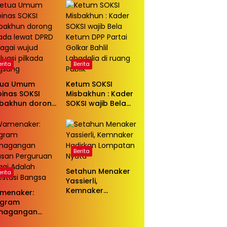
ngan
menghentikan
serangan bersifat
pribadi kepada
Ketua Golkar
Bahlil Lahadalia
erita
Berita
tua Umum
Ketum SOKSI
inas SOKSI
Misbakhun : Kader
sbakhun dorong
SOKSI wajib Bela
kada lewat DPRD
Ketum DPP Partai
agai wujud
Golkar Bahlil
luasi pilkada
Lahadalia di ruang
ngsung
Publik
Berita
Setahun Menaker
erita
Yassierli,
Kemnaker
menaker:
Hadirkan
ogram
Lompatan Nyata
magangan
usan Perguruan