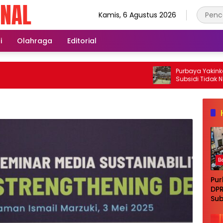
Kamis, 6 Agustus 2026
i
Olahraga
Editorial
Purbaya Yakinkan DP
Subsidi Tidak Naik d
Tangan
B
Pur
DPR
Sub
di 
Ta