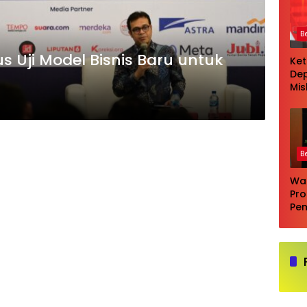
B
us Uji Model Bisnis Baru untuk
Ke
Dep
Mi
Pil
seb
eva
la
B
Wa
Pr
Pe
Lul
Tin
Inv