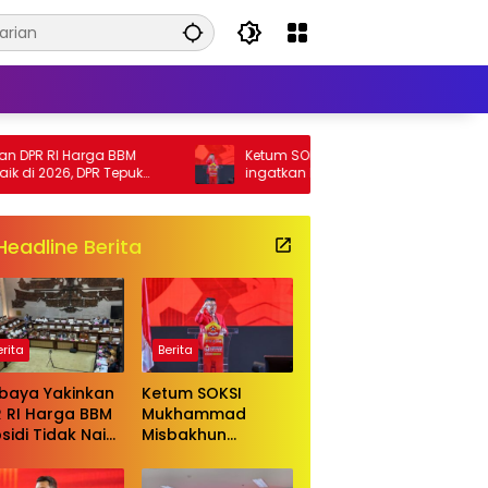
R RI Harga BBM
Ketum SOKSI Mukhammad Misbakhun
i 2026, DPR Tepuk
ingatkan berbagai pihak untuk
menghentikan serangan bersifat pribadi
kepada Ketua Golkar Bahlil Lahadalia
Headline Berita
erita
Berita
baya Yakinkan
Ketum SOKSI
 RI Harga BBM
Mukhammad
sidi Tidak Naik
Misbakhun
2026, DPR Tepuk
ingatkan berbagai
ngan
pihak untuk