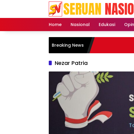
Langsung
ke
konten
Home
Nasional
Edukasi
Opin
Breaking News
Nezar Patria