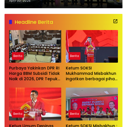
Tegaskan Komitmen
April 30, 2025
Transparansi Publik
Headline Berita
Berita
Berita
Purbaya Yakinkan DPR RI
Ketum SOKSI
Harga BBM Subsidi Tidak
Mukhammad Misbakhun
Naik di 2026, DPR Tepuk
ingatkan berbagai pihak
Tangan
untuk menghentikan
serangan bersifat
pribadi kepada Ketua
Golkar Bahlil Lahadalia
Berita
Berita
Ketua Umum Depinas
Ketum SOKSI Misbakhun :