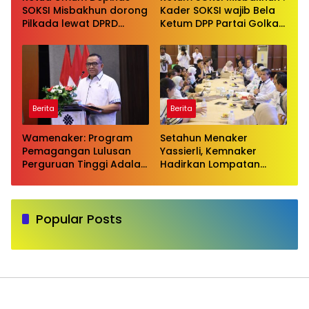
SOKSI Misbakhun dorong
Kader SOKSI wajib Bela
Pilkada lewat DPRD
Ketum DPP Partai Golkar
sebagai wujud evaluasi
Bahlil Lahadalia di ruang
pilkada langsung
Publik
Berita
Berita
Wamenaker: Program
Setahun Menaker
Pemagangan Lulusan
Yassierli, Kemnaker
Perguruan Tinggi Adalah
Hadirkan Lompatan
Investasi Bangsa
Nyata
Popular Posts