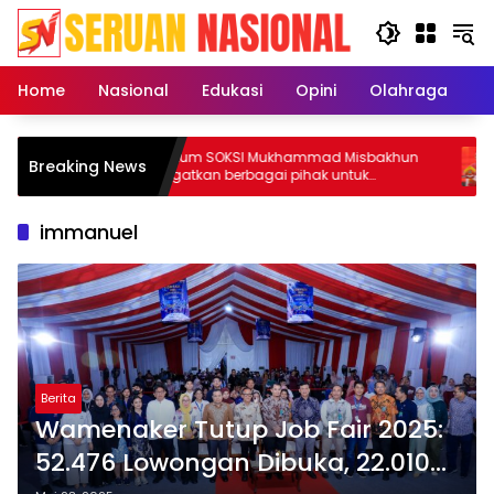
Langsung
ke
konten
Home
Nasional
Edukasi
Opini
Olahraga
E
BM
Ketum SOKSI Mukhammad Misbakhun
Ke
Breaking News
epuk
ingatkan berbagai pihak untuk
do
menghentikan serangan bersifat pribadi
wu
kepada Ketua Golkar Bahlil Lahadalia
immanuel
Berita
Wamenaker Tutup Job Fair 2025:
52.476 Lowongan Dibuka, 22.010