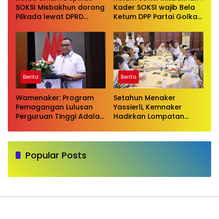
SOKSI Misbakhun dorong
Kader SOKSI wajib Bela
Pilkada lewat DPRD
Ketum DPP Partai Golkar
sebagai wujud evaluasi
Bahlil Lahadalia di ruang
pilkada langsung
Publik
Berita
Berita
Wamenaker: Program
Setahun Menaker
Pemagangan Lulusan
Yassierli, Kemnaker
Perguruan Tinggi Adalah
Hadirkan Lompatan
Investasi Bangsa
Nyata
Popular Posts