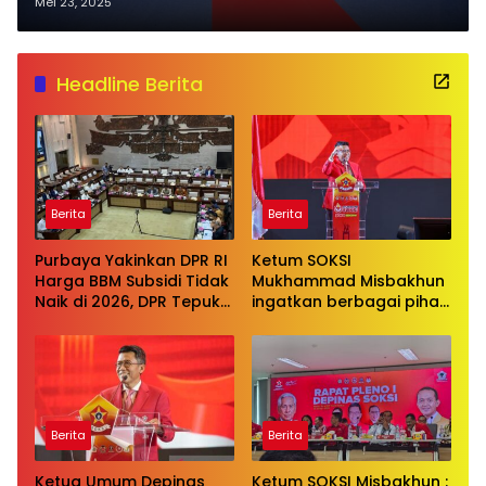
Pengunjung Hadir
Mei 23, 2025
Headline Berita
Berita
Berita
Purbaya Yakinkan DPR RI
Ketum SOKSI
Harga BBM Subsidi Tidak
Mukhammad Misbakhun
Naik di 2026, DPR Tepuk
ingatkan berbagai pihak
Tangan
untuk menghentikan
serangan bersifat
pribadi kepada Ketua
Golkar Bahlil Lahadalia
Berita
Berita
Ketua Umum Depinas
Ketum SOKSI Misbakhun :