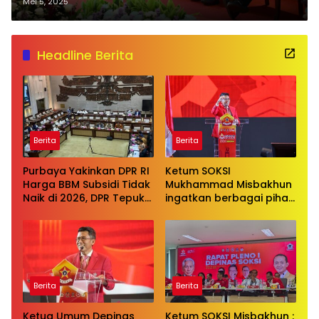
Olahraga Bertaraf Internasional
Mei 5, 2025
Headline Berita
Berita
Berita
Purbaya Yakinkan DPR RI
Ketum SOKSI
Harga BBM Subsidi Tidak
Mukhammad Misbakhun
Naik di 2026, DPR Tepuk
ingatkan berbagai pihak
Tangan
untuk menghentikan
serangan bersifat
pribadi kepada Ketua
Golkar Bahlil Lahadalia
Berita
Berita
Ketua Umum Depinas
Ketum SOKSI Misbakhun :