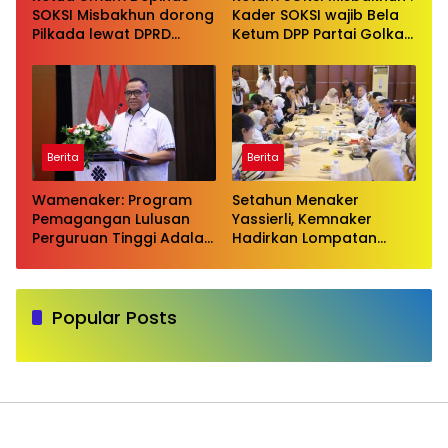
SOKSI Misbakhun dorong
Kader SOKSI wajib Bela
Pilkada lewat DPRD
Ketum DPP Partai Golkar
sebagai wujud evaluasi
Bahlil Lahadalia di ruang
pilkada langsung
Publik
Berita
Berita
Wamenaker: Program
Setahun Menaker
Pemagangan Lulusan
Yassierli, Kemnaker
Perguruan Tinggi Adalah
Hadirkan Lompatan
Investasi Bangsa
Nyata
Popular Posts