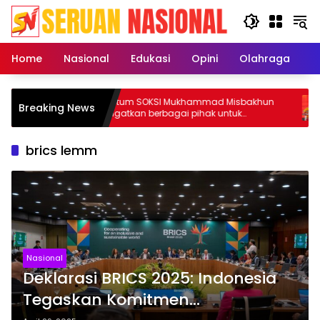
Langsung
ke
konten
Home
Nasional
Edukasi
Opini
Olahraga
E
BBM
Ketum SOKSI Mukhammad Misbakhun
K
Breaking News
epuk
ingatkan berbagai pihak untuk
d
menghentikan serangan bersifat pribadi
w
kepada Ketua Golkar Bahlil Lahadalia
brics lemm
Nasional
Deklarasi BRICS 2025: Indonesia
Tegaskan Komitmen