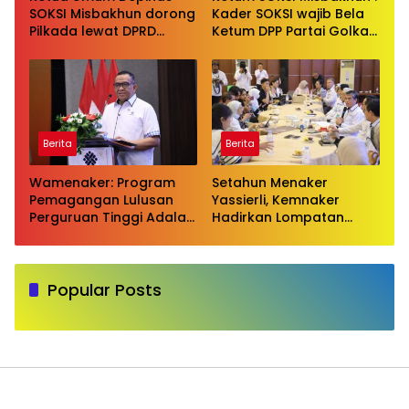
SOKSI Misbakhun dorong
Kader SOKSI wajib Bela
Pilkada lewat DPRD
Ketum DPP Partai Golkar
sebagai wujud evaluasi
Bahlil Lahadalia di ruang
pilkada langsung
Publik
Berita
Berita
Wamenaker: Program
Setahun Menaker
Pemagangan Lulusan
Yassierli, Kemnaker
Perguruan Tinggi Adalah
Hadirkan Lompatan
Investasi Bangsa
Nyata
Popular Posts