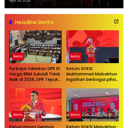
Pembangunan Berkelanjutan dan
April 29, 2025
Perlindungan Pekerja
Headline Berita
Berita
Berita
Purbaya Yakinkan DPR RI
Ketum SOKSI
Harga BBM Subsidi Tidak
Mukhammad Misbakhun
Naik di 2026, DPR Tepuk
ingatkan berbagai pihak
Tangan
untuk menghentikan
serangan bersifat
pribadi kepada Ketua
Golkar Bahlil Lahadalia
Berita
Berita
Ketua Umum Depinas
Ketum SOKSI Misbakhun :