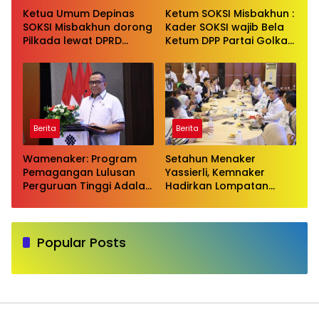
Ketua Umum Depinas
Ketum SOKSI Misbakhun :
SOKSI Misbakhun dorong
Kader SOKSI wajib Bela
Pilkada lewat DPRD
Ketum DPP Partai Golkar
sebagai wujud evaluasi
Bahlil Lahadalia di ruang
pilkada langsung
Publik
Berita
Berita
Wamenaker: Program
Setahun Menaker
Pemagangan Lulusan
Yassierli, Kemnaker
Perguruan Tinggi Adalah
Hadirkan Lompatan
Investasi Bangsa
Nyata
Popular Posts