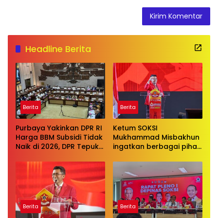
Headline Berita
Berita
Berita
Purbaya Yakinkan DPR RI
Ketum SOKSI
Harga BBM Subsidi Tidak
Mukhammad Misbakhun
Naik di 2026, DPR Tepuk
ingatkan berbagai pihak
Tangan
untuk menghentikan
serangan bersifat
pribadi kepada Ketua
Golkar Bahlil Lahadalia
Berita
Berita