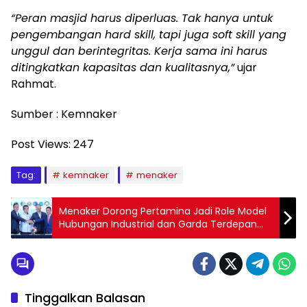
“Peran masjid harus diperluas. Tak hanya untuk
pengembangan hard skill, tapi juga soft skill yang
unggul dan berintegritas. Kerja sama ini harus
ditingkatkan kapasitas dan kualitasnya,”
ujar
Rahmat.
Sumber : Kemnaker
Post Views:
247
Tag:
kemnaker
menaker
Menaker Dorong Pertamina Jadi Role Model
Hubungan Industrial dan Garda Terdepan
SDM
Tinggalkan Balasan