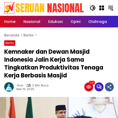
Langsung
ke
konten
Home
Nasional
Edukasi
Opini
Olahraga
E
Beranda
Berita
Berita
Kemnaker dan Dewan Masjid
Indonesia Jalin Kerja Sama
Tingkatkan Produktivitas Tenaga
Kerja Berbasis Masjid
247
Jhon
2 Min Baca
Mei 19, 2025